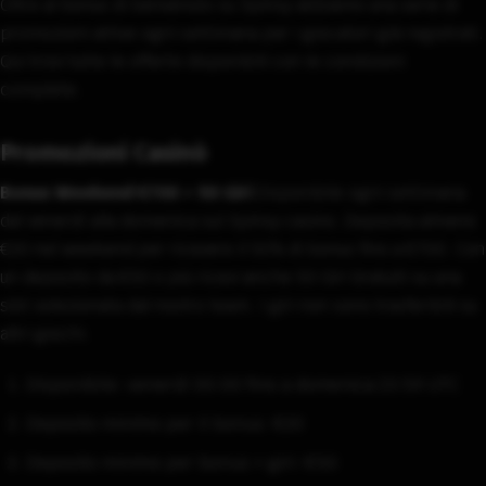
Oltre al bonus di benvenuto su Spinsy abbiamo una serie di
promozioni attive ogni settimana per i giocatori già registrati.
Qui trovi tutte le offerte disponibili con le condizioni
complete.
Promozioni Casinò
Bonus Weekend €700 + 50 Giri
Disponibile ogni settimana
dal venerdì alla domenica sul Spinsy casino. Deposita almeno
€20 nel weekend per ricevere il 50% di bonus fino a €700. Con
un deposito da €50 o più ricevi anche 50 Giri Gratuiti su una
slot selezionata dal nostro team. I giri non sono trasferibili su
altri giochi.
Disponibile: venerdì 00:00 fino a domenica 23:59 UTC
Deposito minimo per il bonus: €20
Deposito minimo per bonus + giri: €50