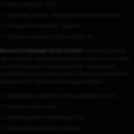
Bonus massimo: €700
Wagering: (bonus + deposito) x35 e vincite giri x40
Tempo per completare: 10 giorni
Puntata massima con bonus attivo: €5
Ricarica Settimanale 50 Giri Gratuiti
Dal lunedì al giovedì
ogni settimana. Deposita almeno €20 e ricevi 50 Giri Gratuiti
su una slot popolare selezionata da noi. I giri vengono
accreditati automaticamente dopo il deposito qualificante e
scadono entro 7 giorni se non vengono utilizzati.
Disponibile: lunedì 00:00 fino a giovedì 23:59 UTC
Deposito minimo: €20
Wagering sulle vincite dei giri: x40
Tempo per completare: 10 giorni