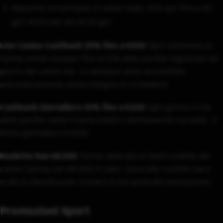
Massimo convertibile in saldo reale: €50 per fino a 50
giri, €100 per più di 50 giri
Live Casino Cashback 25% fino a €200
Ogni settimana su
Spinsy online recuperi fino al 25% delle perdite registrate nei
giochi del casinò live. Il cashback viene accreditato
automaticamente senza bisogno di richiederlo.
Cashback Giornaliero 15% fino a €400
Ogni giorno il 15%
delle perdite nette ti torna indietro direttamente sul saldo. Il
limite giornaliero è €400.
Roulette Run €8.000
Torneo dedicato ai tavoli roulette del
casino Spinsy con €8.000 in palio. Gioca alle roulette live e
scala la classifica per ricevere la tua quota del montepremi.
Promozioni Sport