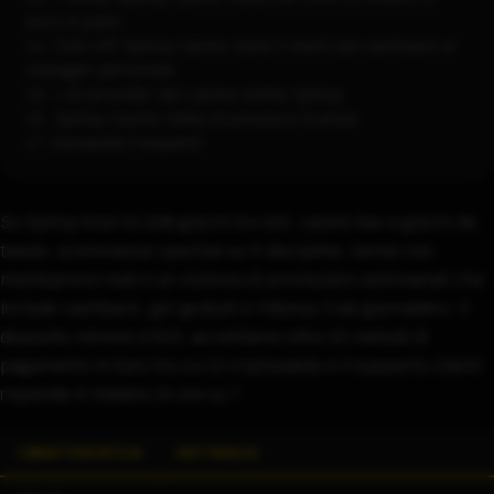
euro in palio
14. Club VIP Spinsy Casino Italia 5 livelli dal cashback al
manager personale
15. I 40 provider del casino online Spinsy
16. Spinsy Casino Italia sicurezza e licenza
17. Domande Frequenti
Su Spinsy trovi 10.638 giochi tra slot, casinò live e giochi da
tavolo, scommesse sportive su 9 discipline, tornei con
montepremi reali e un sistema di promozioni settimanali che
include cashback, giri gratuiti e il Bonus Crab giornaliero. Il
deposito minimo è €10, accettiamo oltre 20 metodi di
pagamento in Euro tra cui 13 criptovalute e il supporto clienti
risponde in italiano 24 ore su 7.
CARATTERISTICA
DETTAGLIO