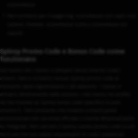
scommessa
Non contano per il wagering: scommesse con cash-out,
sistemi, freebet, scommesse nulle e scommesse sul
casinò
Spinsy Promo Code e Bonus Code come
funzionano
Sul nostro sito i bonus si attivano senza inserire codici
esterni. Non è richiesto nessun Spinsy promo code al
momento della registrazione o del deposito. I bonus si
attivano direttamente dalla sezione I miei bonus nel profilo.
Se hai ricevuto un Spinsy bonus code specifico lo puoi
inserire lì. Tieni presente che inviamo comunicazioni
promozionali solo via email ufficiale o tramite @SpinsyCasino
su Telegram. Non cercare il Spinsy casino promo code su siti
terzi perché non siamo responsabili di codici pubblicati