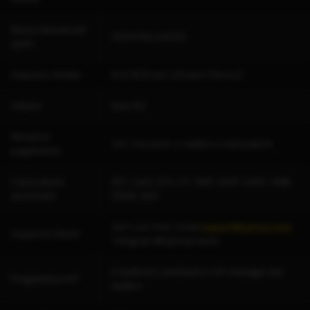
Bonus benvenuto
100% fino a €150
sport
Deposito minimo
€10 (€20 per attivare il bonus)
Valuta
Euro (€)
Metodi di
20+ tra carte, e-wallet e criptovalute
pagamento
Criptovalute
BTC Cash, ETH, LTC, XRP, USDT, USDC, BNB,
accettate
DOGE, ADA
24/7 Live Chat, Email
support@spinsy.com
,
Supporto clienti
Telegram @SpinsyCasino
5 livelli con cashback e VIP manager dal
Programma VIP
livello 4