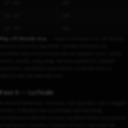
11° - 20°
650
21° - 35°
400
36° - 50°
200
Play-off Mensile Urus
— Sport Distribuiamo 34.300 Monete
Urus tra i primi 50 classificati. Puntata minima €2.00.
Contiamo solo le scommesse live sui seguenti sport: calcio,
tennis, basket, ping pong, hockey su ghiaccio, football
americano, baseball e sport virtuali. La tabella premi è
identica alla Gara Mensile Urus.
Fase II — La Finale
Al termine della Fase I invitiamo i 500 giocatori con il maggior
numero di Monete Urus accumulate alla fase finale.
Convertiamo le Monete in punti che determinano la posizione
di partenza in classifica. Durante la Fase II i giocatori del