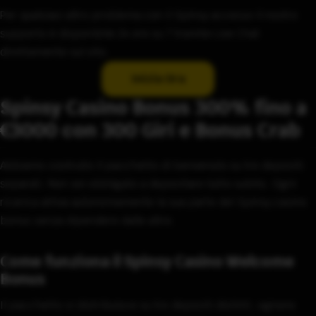
Per qualsiasi altro problema con il Spinsy accesso il nostro
supporto è disponibile 24 ore su 7 tramite Live Chat
direttamente sul sito.
Inizia Ora
Spinsy Casino Bonus 300% fino a
€3000 con 300 Giri e Bonus Crab
Abbiamo costruito il pacchetto di benvenuto su tre depositi
separati. Non sei obbligato a depositare tutto subito. Ogni
ricarica attiva autonomamente la sua parte del Spinsy casino
bonus senza dipendere dalle altre.
Come funziona il Spinsy Casino Welcome
Bonus
Il pacchetto si distribuisce su tre depositi distinti, ognuno