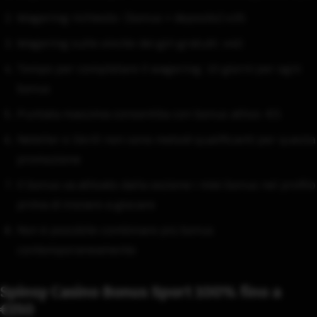
Wagering richiesto: (bonus + deposito) x35
Wagering sulle vincite dei giri gratuiti: x40
Tempo per completare il wagering: 10 giorni per ogni
bonus
Puntata massima consentita con bonus attivo: €5
Neteller e Skrill non sono metodi qualificanti per questa
promozione
Il bonus va attivato dalla sezione I miei bonus nel profilo
prima di iniziare a giocare
Non è possibile combinare più bonus
contemporaneamente
Spinsy Casino Bonus Sport 100% fino a
€150