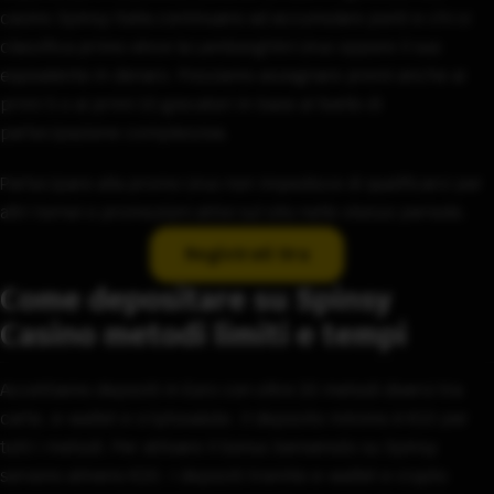
casino Spinsy Italia continuano ad accumulare punti e chi si
classifica primo vince la Lamborghini Urus oppure il suo
equivalente in denaro. Possiamo assegnare premi anche ai
primi 5 o ai primi 10 giocatori in base al livello di
partecipazione complessiva.
Partecipare alla promo Urus non impedisce di qualificarsi per
altri tornei o promozioni attivi sul sito nello stesso periodo.
Registrati Ora
Come depositare su Spinsy
Casino metodi limiti e tempi
Accettiamo depositi in Euro con oltre 20 metodi diversi tra
carte, e-wallet e criptovalute. Il deposito minimo è €10 per
tutti i metodi. Per attivare il bonus benvenuto su Spinsy
servono almeno €20. I depositi tramite e-wallet e crypto