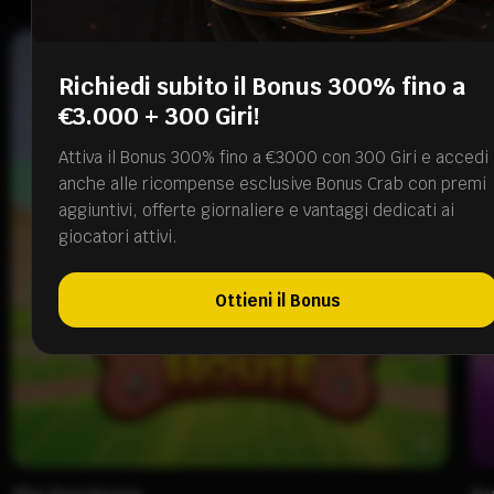
Richiedi subito il Bonus 300% fino a
€3.000 + 300 Giri!
Attiva il Bonus 300% fino a €3000 con 300 Giri e accedi
anche alle ricompense esclusive Bonus Crab con premi
aggiuntivi, offerte giornaliere e vantaggi dedicati ai
giocatori attivi.
Ottieni il Bonus